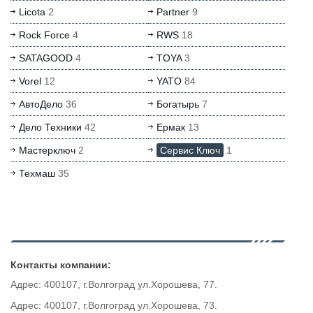
Licota
2
Partner
9
Rock Force
4
RWS
18
SATAGOOD
4
TOYA
3
Vorel
12
YATO
84
АвтоДело
36
Богатырь
7
Дело Техники
42
Ермак
13
Мастерключ
2
Сервис Ключ
1
Техмаш
35
Контакты компании:
Адрес: 400107, г.Волгоград ул.Хорошева, 77.
Адрес: 400107, г.Волгоград ул.Хорошева, 73.