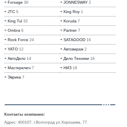
Forsage
30
JONNESWAY
2
JTC
5
King Roy
1
King Tul
32
Koruda
7
Ombra
6
Partner
7
Rock Force
24
SATAGOOD
16
YATO
12
Автовираж
2
АвтоДело
14
Дело Техники
16
Мастерключ
7
НИЗ
18
Эврика
7
Контакты компании:
Адрес: 400107, г.Волгоград ул.Хорошева, 77.