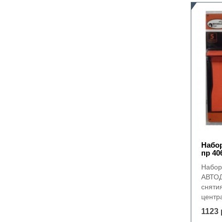
Набо
пр 40
Набор
АВТОД
сняти
центра
1123 