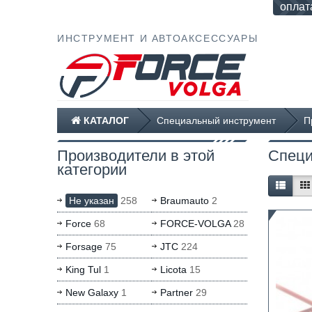
оплат
ИНСТРУМЕНТ И АВТОАКСЕССУАРЫ
КАТАЛОГ
Специальный инструмент
П
Производители в этой
Специ
категории
Не указан
258
Braumauto
2
Force
68
FORCE-VOLGA
28
Forsage
75
JTC
224
King Tul
1
Licota
15
New Galaxy
1
Partner
29