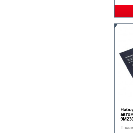
Набо
авто
9М23
Пневм