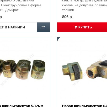
варийного открывания
стекла. 4,8 гр. Для заделыв
. Сконструирован в форме
сколов, не допуская появле
и. Домкрат..
трещин...
р.
806 р.
ЕТ В НАЛИЧИИ
КУПИТЬ
р шпильковертов 5-12мм
Набор шпильковертов 6