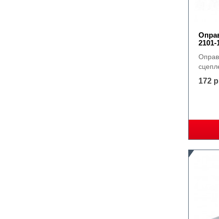
Оправ
2101-
Оправ
сцепл
172 р