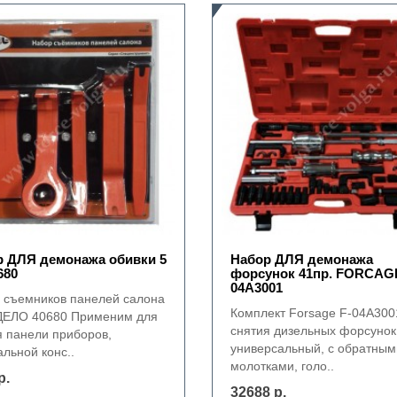
р ДЛЯ демонажа обивки 5
Набор ДЛЯ демонажа
680
форсунок 41пр. FORCAGE
04A3001
 съемников панелей салона
Комплект Forsage F-04A300
ЕЛО 40680 Применим для
снятия дизельных форсунок
я панели приборов,
универсальный, с обратным
льной конс..
молотками, голо..
р.
32688 р.