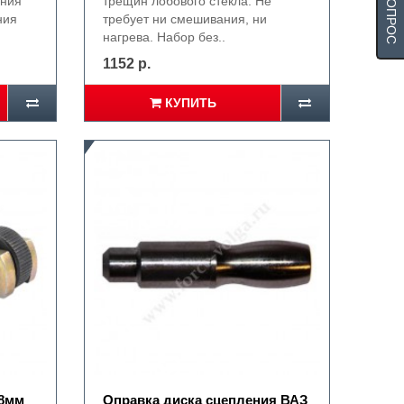
ания
трещин лобового стекла. Не
ния
требует ни смешивания, ни
нагрева. Набор без..
1152 р.
КУПИТЬ
-8мм
Оправка диска сцепления ВАЗ