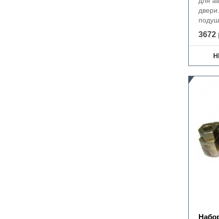
для а
двери
подушк
3672 
Н
Набо