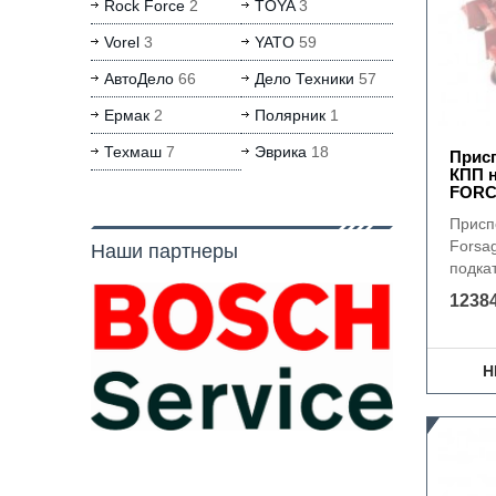
Rock Force
2
TOYA
3
Vorel
3
YATO
59
АвтоДело
66
Дело Техники
57
Ермак
2
Полярник
1
Техмаш
7
Эврика
18
Прис
КПП н
FORC
Присп
Forsa
Наши партнеры
подкат
12384
Н