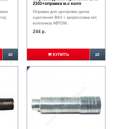
2101+оправка м.с колп
азон
Оправка для центровки диска
ета)
сцепления ВАЗ + запрессовка м/с
колпачков АВТОМ..
244 р.
КУПИТЬ