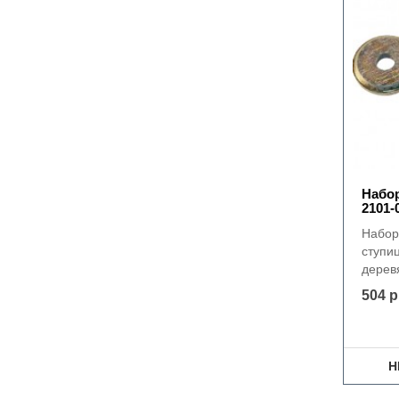
Набор
2101-
Набор
ступи
дерев
504 р
Н