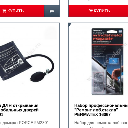
КУПИТЬ
КУПИТЬ
р ДЛЯ открывания
Набор профессиональн
мобильных дверей
"Ремонт лоб.стекла"
01
PERMATEX 16067
одомкрат FORCE 9M2301
Набор для ремонта лобовог