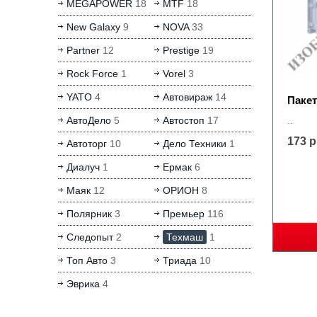
MEGAPOWER
18
MTF
18
New Galaxy
9
NOVA
33
Partner
12
Prestige
19
Rock Force
1
Vorel
3
YATO
4
Автовираж
14
Пакет
АвтоДело
5
Автостоп
17
..
173 р
Автоторг
10
Дело Техники
1
Диалуч
1
Ермак
6
Маяк
12
ОРИОН
8
Полярник
3
Премьер
116
Следопыт
2
Техмаш
1
Топ Авто
3
Триада
10
Эврика
4