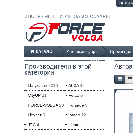
оплат
ИНСТРУМЕНТ И АВТОАКСЕССУАРЫ
КАТАЛОГ
Автоаксессуары
Производит
Производители в этой
Автоа
категории
Не указан
2016
ALCA
33
CityUP
21
Force
6
FORCE-VOLGA
23
Forsage
9
Heyner
9
Intego
12
JTC
4
Licota
1