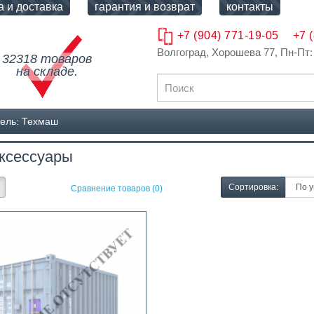
а и доставка
гарантия и возврат
контакты
+7 (904) 771-19-05
+7 
Волгоград, Хорошева 77
, Пн-Пт:
32318 товаров
на складе.
ель: Техмаш
ксессуары
Сортировка:
Сравнение товаров (0)