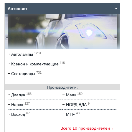
Автосвет
1281
Автолампы
115
Ксенон и комлектующие
731
Светодиоды
Производители:
183
159
Диалуч
Маяк
127
9
Нарва
НОРД ЯДА
67
43
Восход
MTF
Всего 10 производителей→