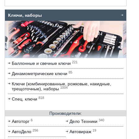
Ключи, наборы
221
Баллонные и свечные ключи
85
Динамометрические ключи
Ключи (комбинированные, рожковые, накидные,
1004
трещоточные), наборы
818
Спец. ключи
Производители:
6
340
Автоторг
Дело Техники
256
19
АвтоДело
Автовираж