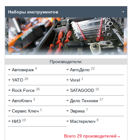
Наборы инструментов
Производители:
4
22
Автовираж
АвтоДело
28
1
YATO
Vorel
26
16
Rock Force
SATAGOOD
3
17
АвтоКлюч
Дело Техники
1
7
Сервис Ключ
Эврика
19
8
НИЗ
Мастерключ
Всего 29 производителей→