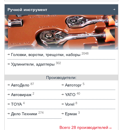
Ручной инструмент
2048
Головки, воротки, трещотки, наборы
302
Удлинители, адаптеры
Производители:
87
5
АвтоДело
Автоторг
2
40
Автовираж
YATO
4
8
TOYA
Vorel
274
3
Дело Техники
Ермак
Всего 28 производителей→