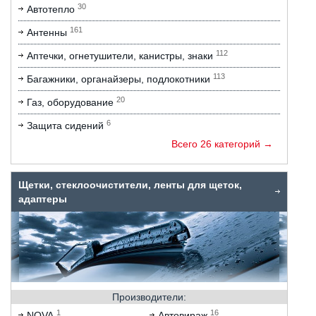
30
Автотепло
161
Антенны
112
Аптечки, огнетушители, канистры, знаки
113
Багажники, органайзеры, подлокотники
20
Газ, оборудование
6
Защита сидений
Всего 26 категорий →
Щетки, стеклоочистители, ленты для щеток,
адаптеры
Производители:
1
16
NOVA
Автовираж