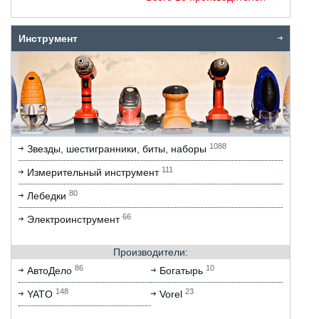
Инструмент
1088
Звезды, шестигранники, биты, наборы
111
Измерительный инструмент
80
Лебедки
66
Электроинструмент
Производители:
86
10
АвтоДело
Богатырь
148
23
YATO
Vorel