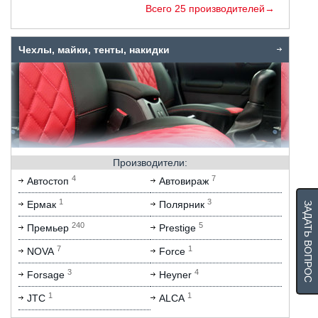
Всего 25 производителей→
Чехлы, майки, тенты, накидки
Производители:
4
7
Автостоп
Автовираж
1
3
Ермак
Полярник
ЗАДАТЬ ВОПРОС
240
5
Премьер
Prestige
7
1
NOVA
Force
3
4
Forsage
Heyner
1
1
JTC
ALCA