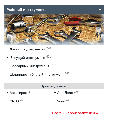
Рабочий инструмент
278
Диски, шкурки, щетки
631
Режущий инструмент
1343
Слесарный инструмент
142
Шарнирно-губчатый инструмент
Производители:
1
176
Автовираж
АвтоДело
260
44
YATO
Vorel
Всего 28 производителей→