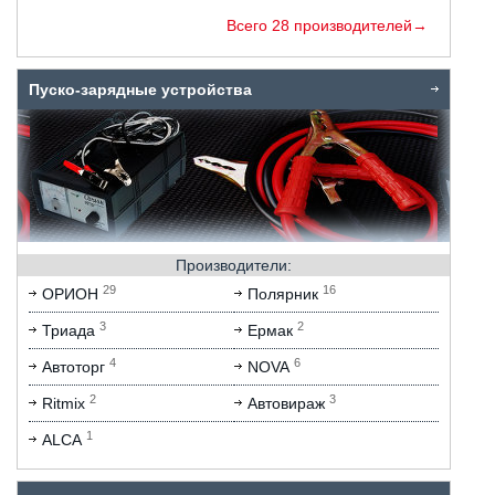
Всего 28 производителей→
Пуско-зарядные устройства
Производители:
29
16
ОРИОН
Полярник
3
2
Триада
Ермак
4
6
Автоторг
NOVA
2
3
Ritmix
Автовираж
1
ALCA