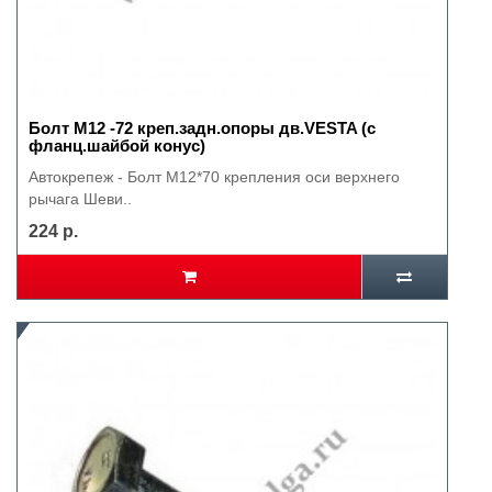
Болт М12 -72 креп.задн.опоры дв.VESTA (с
фланц.шайбой конус)
Автокрепеж - Болт М12*70 крепления оси верхнего
рычага Шеви..
224 р.