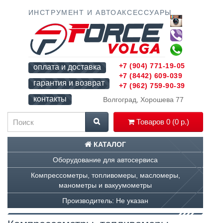
ИНСТРУМЕНТ И АВТОАКСЕССУАРЫ
+7 (904) 771-19-05
оплата и доставка
+7 (8442) 609-039
гарантия и возврат
+7 (962) 759-90-39
контакты
Волгоград, Хорошева 77
Товаров 0 (0 р.)
КАТАЛОГ
Оборудование для автосервиса
Компрессометры, топливомеры, масломеры,
манометры и вакуумометры
Производитель: Не указан