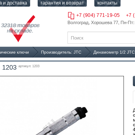
а и доставка
гарантия и возврат
контакты
+7 (904) 771-19-05
+7 
Волгоград, Хорошева 77
, Пн-Пт:
32318 товаров
на складе.
ические ключи
Производитель: JTC
Динамометр 1/2 JTC
м 1203
артикул: 1203