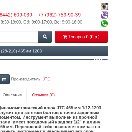
(8442) 609-039
+7 (962) 759-90-39
 8:30-19:00, Сб: 9:00-17:00, Вс: 9:00-16:00
Товаров 0 (0 р.)
 (28-210) 465мм 1203
Производитель:
JTC
,
Описание
Отзывов (0)
Динамометрический ключ
JTC 465 мм 1/12-1203
служит для затяжки болтов с точно заданным
моментом. Инструмент выполнен из прочной
стали, имеет посадочный квадрат 1/2" и длину
465 мм. Переносной кейс позволяет компактно
хранить инструмент и увеличивает его срок