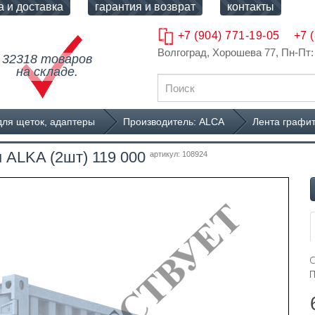
а и доставка
гарантия и возврат
контакты
+7 (904) 771-19-05
+7 
Волгоград, Хорошева 77
, Пн-Пт:
32318 товаров
на складе.
для щеток, адаптеры
Производитель: ALCA
Лента графит
 ALKA (2шт) 119 000
артикул: 108924