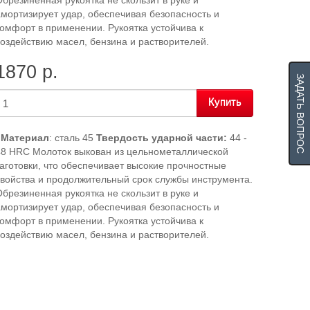
брезиненная рукоятка не скользит в руке и
мортизирует удар, обеспечивая безопасность и
омфорт в применении. Рукоятка устойчива к
оздействию масел, бензина и растворителей.
1870 р.
ЗАДАТЬ ВОПРОС
Купить
Материал
: cталь 45
Твердость ударной части:
44 -
48 HRC Молоток выкован из цельнометаллической
аготовки, что обеспечивает высокие прочностные
войства и продолжительный срок службы инструмента.
брезиненная рукоятка не скользит в руке и
мортизирует удар, обеспечивая безопасность и
омфорт в применении. Рукоятка устойчива к
оздействию масел, бензина и растворителей.