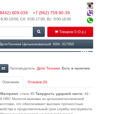
(8442) 609-039
+7 (962) 759-90-39
 8:30-19:00, Сб: 9:00-17:00, Вс: 9:00-16:00
Товаров 0 (0 р.)
ДелоТехники Цельнокованный. 500г. 317050
Производитель:
Дело Техники
,
Есть в наличии
Описание
Отзывов (0)
Материал
: cталь 45
Твердость ударной части:
44 -
48 HRC Молоток выкован из цельнометаллической
аготовки, что обеспечивает высокие прочностные
войства и продолжительный срок службы инструмента.