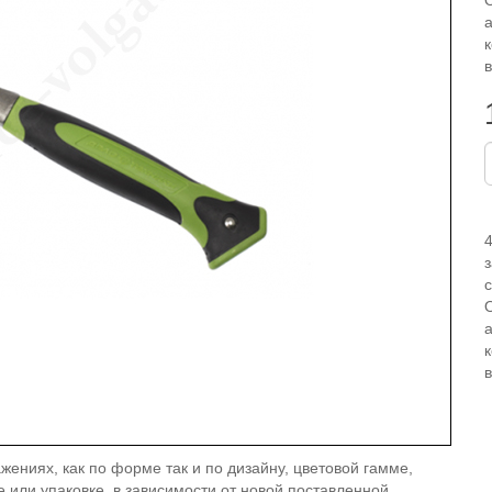
О
а
к
в
з
с
О
а
к
в
жениях, как по форме так и по дизайну, цветовой гамме,
е или упаковке, в зависимости от новой поставленной