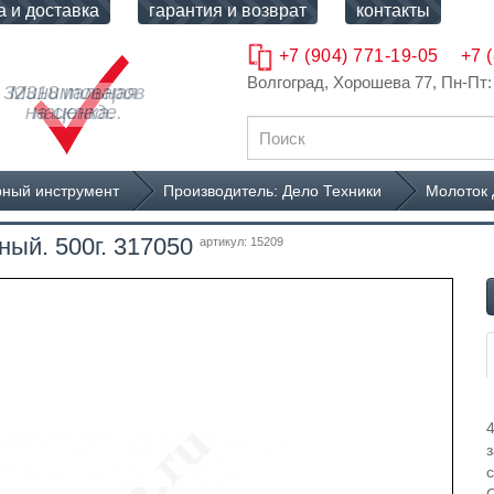
а и доставка
гарантия и возврат
контакты
+7 (904) 771-19-05
+7 
Волгоград, Хорошева 77
, Пн-Пт:
32318 товаров
Минимальная
на складе.
наценка.
ный инструмент
Производитель: Дело Техники
Молоток 
ый. 500г. 317050
артикул: 15209
з
с