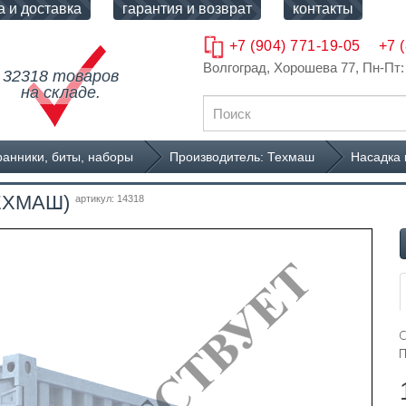
а и доставка
гарантия и возврат
контакты
+7 (904) 771-19-05
+7 
Волгоград, Хорошева 77
, Пн-Пт:
32318 товаров
на складе.
ранники, биты, наборы
Производитель: Техмаш
Насадка 
(ТЕХМАШ)
артикул: 14318