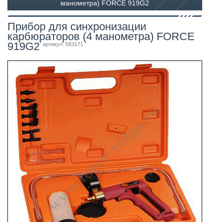
манометра) FORCE 919G2
Прибор для синхронизации
карбюраторов (4 манометра) FORCE
919G2
артикул: 583171