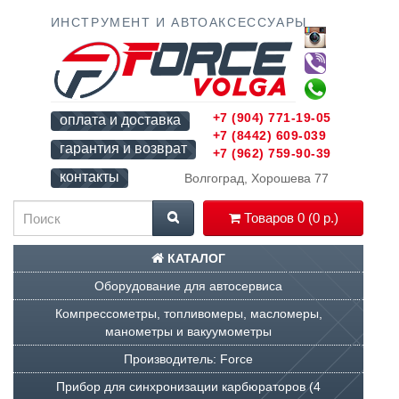
ИНСТРУМЕНТ И АВТОАКСЕССУАРЫ
+7 (904) 771-19-05
оплата и доставка
+7 (8442) 609-039
гарантия и возврат
+7 (962) 759-90-39
контакты
Волгоград, Хорошева 77
Товаров 0 (0 р.)
КАТАЛОГ
Оборудование для автосервиса
Компрессометры, топливомеры, масломеры,
манометры и вакуумометры
Производитель: Force
Прибор для синхронизации карбюраторов (4