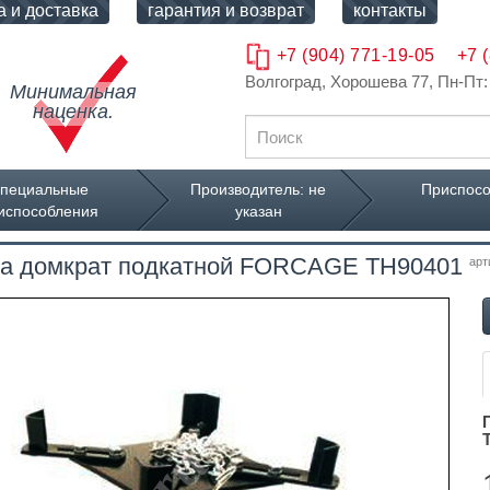
а и доставка
гарантия и возврат
контакты
+7 (904) 771-19-05
+7 
Волгоград, Хорошева 77
, Пн-Пт:
32318 товаров
Минимальная
на складе.
наценка.
пециальные
Производитель: не
Приспосо
испособления
указан
на домкрат подкатной FORCAGE TH90401
арт