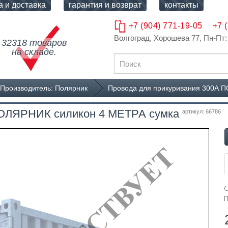
а и доставка
гарантия и возврат
контакты
+7 (904) 771-19-05
+7 
Волгоград, Хорошева 77
, Пн-Пт:
32318 товаров
на складе.
Производитель: Полярник
Провода для прикуривания 300А 
ПОЛЯРНИК силикон 4 МЕТРА сумка
артикул: 66786