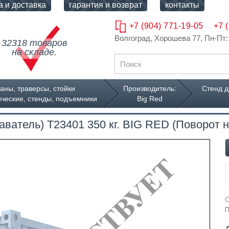
а и доставка
гарантия и возврат
контакты
+7 (904) 771-19-05
+7 
Волгоград, Хорошева 77
, Пн-Пт:
32318 товаров
на складе.
аны, траверсы, стойки
Производитель:
Стенд д
ческие, стенды, подъемники
Big Red
аватель) Т23401 350 кг. BIG RED (Поворот 