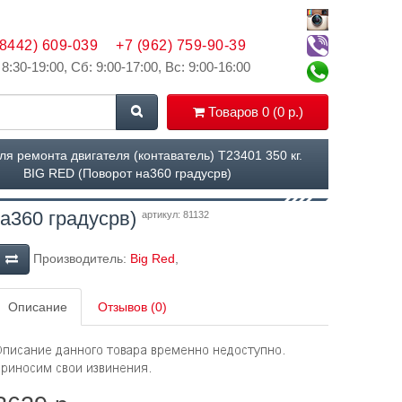
(8442) 609-039
+7 (962) 759-90-39
 8:30-19:00, Сб: 9:00-17:00, Вс: 9:00-16:00
Товаров 0 (0 р.)
ля ремонта двигателя (контаватель) Т23401 350 кг.
BIG RED (Поворот на360 градусрв)
на360 градусрв)
артикул: 81132
Производитель:
Big Red
,
Описание
Отзывов (0)