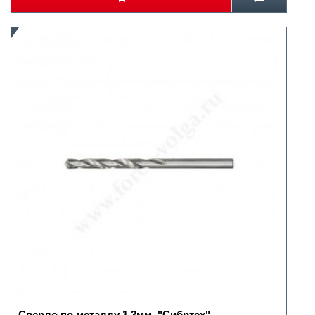
Сверло по металлу 1,3мм. "Сибртех"