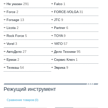
Не указан
291
Falco
1
Force
2
FORCE-VOLGA
31
Forsage
13
JTC
9
Licota
2
Partner
6
Rock Force
5
TOYA
9
Vorel
3
YATO
57
АвтоДело
27
Дело Техники
95
Ермак
2
Сервис Ключ
1
Техмаш
54
Эврика
9
Режущий инструмент
Сравнение товаров (0)