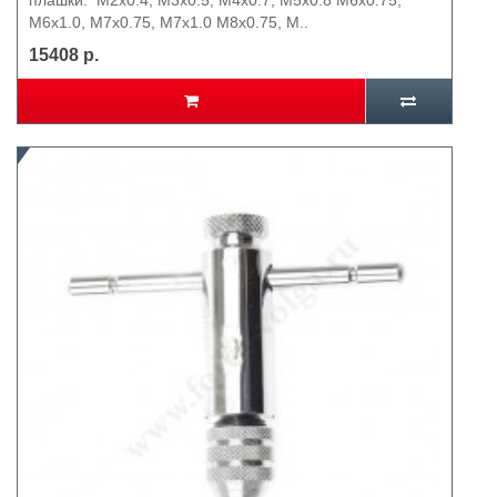
плашки: М2х0.4, М3х0.5, М4х0.7, М5х0.8 М6х0.75,
М6х1.0, М7х0.75, М7х1.0 М8х0.75, М..
15408 р.