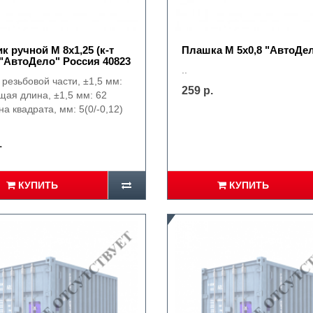
к ручной М 8х1,25 (к-т
Плашка М 5х0,8 "АвтоДе
 "АвтоДело" Россия 40823
..
резьбовой части, ±1,5 мм:
259 р.
щая длина, ±1,5 мм: 62
а квадрата, мм: 5(0/-0,12)
.
КУПИТЬ
КУПИТЬ