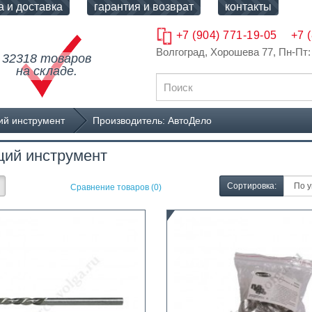
а и доставка
гарантия и возврат
контакты
+7 (904) 771-19-05
+7 
Волгоград, Хорошева 77
, Пн-Пт:
32318 товаров
на складе.
й инструмент
Производитель: АвтоДело
ий инструмент
Сортировка:
Сравнение товаров (0)