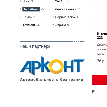
Vorel
3
YATO
57
АвтоДело
27
Дело Техники
95
Ермак
2
Сервис Ключ
1
Техмаш
54
Эврика
9
Штеке
333
Диаме
Наши партнеры
по ме
64-67
78 р.