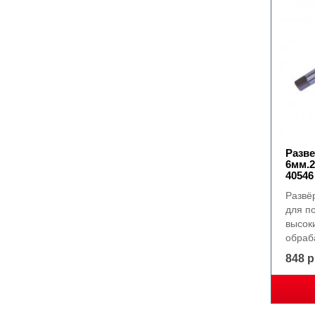
Разве
6мм.
40546
Развё
для п
высок
обраб
848 р