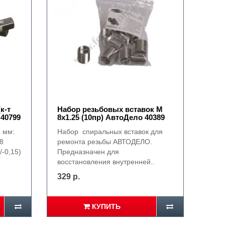
к-т
Набор резьбовых вставок М
 40799
8х1.25 (10пр) АвтоДело 40389
5 мм:
Набор спиральных вставок для
8
ремонта резьбы АВТОДЕЛО.
/-0,15)
Предназначен для
восстановления внутренней..
329 р.
КУПИТЬ