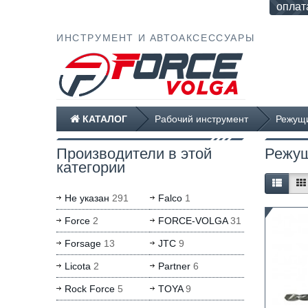
оплат
ИНСТРУМЕНТ И АВТОАКСЕССУАРЫ
КАТАЛОГ
Рабочий инструмент
Режущи
Производители в этой
Режущ
категории
Не указан
291
Falco
1
Force
2
FORCE-VOLGA
31
Forsage
13
JTC
9
Licota
2
Partner
6
Rock Force
5
TOYA
9