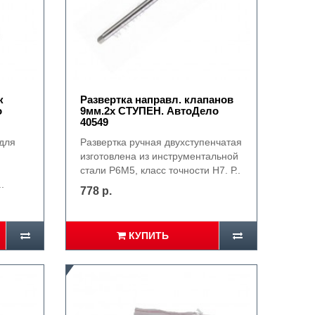
к
Развертка направл. клапанов
о
9мм.2х СТУПЕН. АвтоДело
40549
для
Развертка ручная двухступенчатая
.
изготовлена из инструментальной
стали P6M5, класс точности H7. Р..
.
778 р.
КУПИТЬ