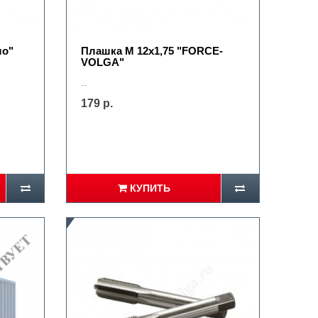
ло"
Плашка М 12х1,75 "FORCE-
VOLGA"
..
179 р.
КУПИТЬ