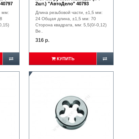
 40797
2шт.) "АвтоДело" 40793
5 мм:
Длина резьбовой части, ±1,5 мм:
8
24 Общая длина, ±1,5 мм: 70
0,15)
Сторона квадрата, мм: 5,5(0/-0,12)
Ве..
316 р.
КУПИТЬ