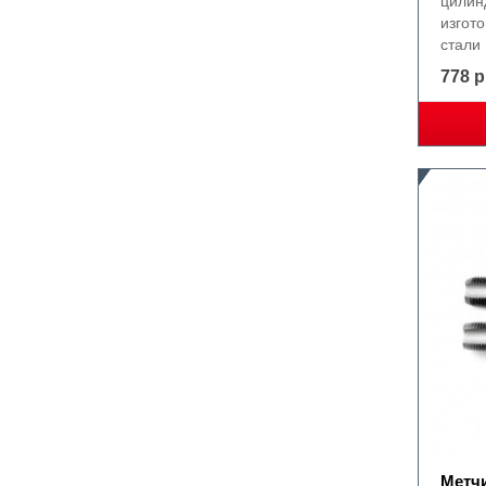
цилин
изгот
стали
778 р
Метчи