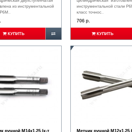
дрическая двухступенчатая
цилиндрическая изготовлен
овлена из инструментальной
инструментальной стали P6
 P6M..
класс точнос..
.
706 р.
КУПИТЬ
КУПИТЬ
к ручной М14х1,25 (к-т
Метчик ручной М12х1,25 (