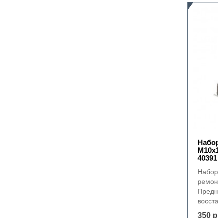
Набор
М10х1
40391
Набор
ремон
Предн
восст
350 р