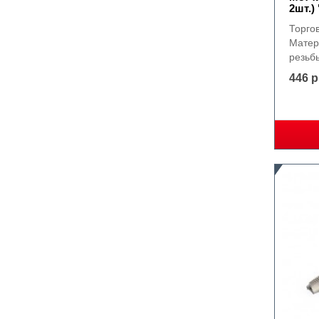
2шт.)
Торго
Матер
резьбы
446 р