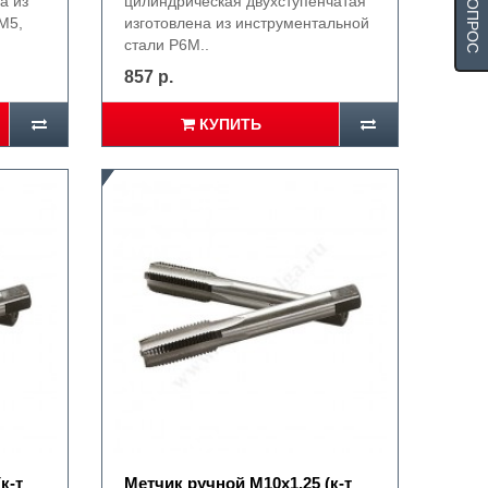
а из
цилиндрическая двухступенчатая
M5,
изготовлена из инструментальной
стали P6M..
857 р.
КУПИТЬ
к-т
Метчик ручной М10х1,25 (к-т