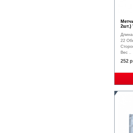
Метчи
2шт.)
Длина 
22 Об
Сторон
Вес ..
252 р