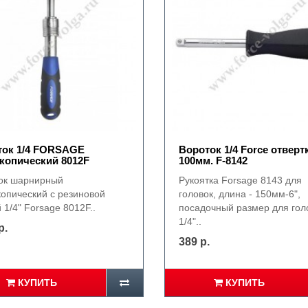
ток 1/4 FORSAGE
Вороток 1/4 Force отверт
копический 8012F
100мм. F-8142
ок шарнирный
Рукоятка Forsage 8143 для
копический с резиновой
головок, длина - 150мм-6",
 1/4" Forsage 8012F..
посадочный размер для гол
1/4"..
р.
389 р.
КУПИТЬ
КУПИТЬ