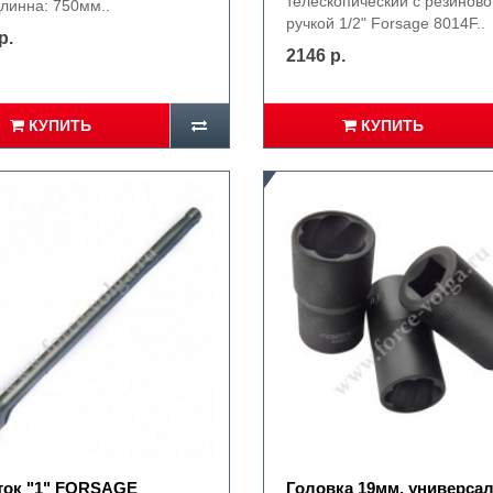
телескопический с резиново
Длинна: 750мм..
ручкой 1/2" Forsage 8014F..
р.
2146 р.
КУПИТЬ
КУПИТЬ
ток "1" FORSAGE
Головка 19мм. универса