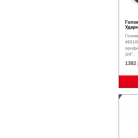
Голо
Удар
Голов
46510
профи
3/4"..
1382 