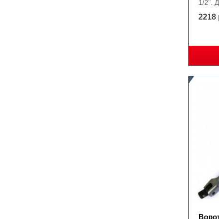
1/2". 
2218 
Воро