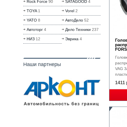
Rock Force
90
SATAGOOD
4
TOYA
1
Vorel
2
YATO
8
АвтоДело
52
Автоторг
4
Дело Техники
237
НИЗ
12
Эврика
4
Голо
распр
FORS
Голов
распр
Наши партнеры
VAG 3/
пласти
1411 