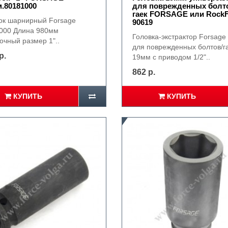
.80181000
для поврежденных болт
гаек FORSAGE или RockF
ок шарнирный Forsage
90619
000 Длина 980мм
Головка-экстрактор Forsage
очный размер 1"..
для поврежденных болтов/г
р.
19мм с приводом 1/2"..
862 р.
КУПИТЬ
КУПИТЬ