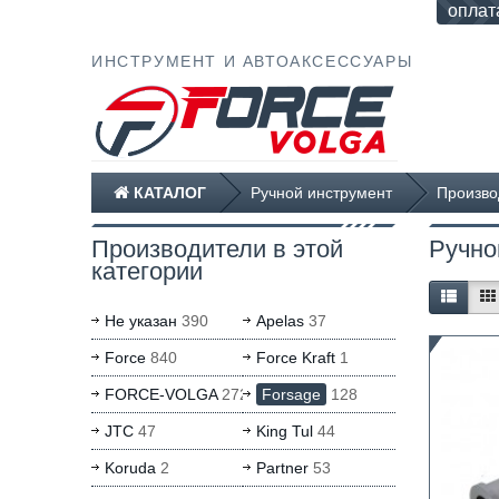
оплат
ИНСТРУМЕНТ И АВТОАКСЕССУАРЫ
КАТАЛОГ
Ручной инструмент
Произво
Производители в этой
Ручно
категории
Не указан
390
Apelas
37
Force
840
Force Kraft
1
FORCE-VOLGA
272
Forsage
128
JTC
47
King Tul
44
Koruda
2
Partner
53