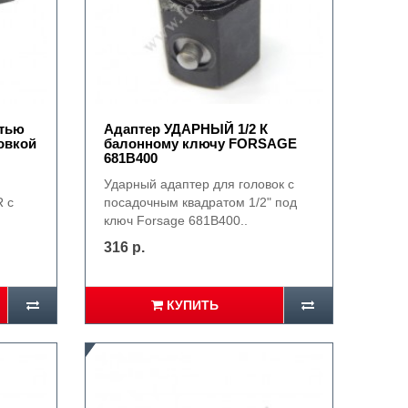
стью
Адаптер УДАРНЫЙ 1/2 К
овкой
балонному ключу FORSAGE
681B400
Ударный адаптер для головок с
 с
посадочным квадратом 1/2" под
ключ Forsage 681B400..
316 р.
КУПИТЬ