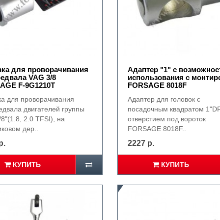
вка для проворачивания
Адаптер "1" с возможно
едвала VAG 3/8
использования с монтир
AGE F-9G1210T
FORSAGE 8018F
ка для проворачивания
Адаптер для головок с
едвала двигателей группы
посадочным квадратом 1"DR
8"(1.8, 2.0 TFSI), на
отверстием под вороток
ковом дер..
FORSAGE 8018F..
р.
2227 р.
КУПИТЬ
КУПИТЬ