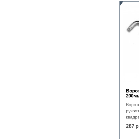
Ворот
200м
Ворот
рукоя
квадр
287 р