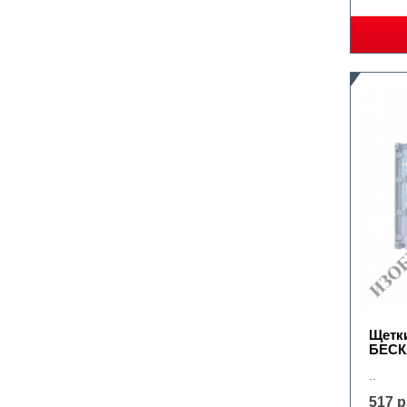
Щетк
БЕС
..
517 р