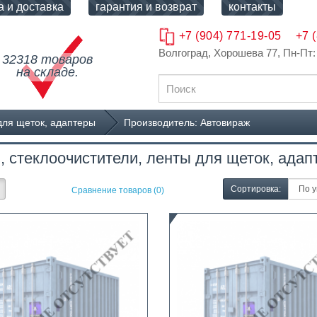
а и доставка
гарантия и возврат
контакты
+7 (904) 771-19-05
+7 
Волгоград, Хорошева 77
, Пн-Пт:
32318 товаров
на складе.
для щеток, адаптеры
Производитель: Автовираж
, стеклоочистители, ленты для щеток, адап
Сортировка:
Сравнение товаров (0)