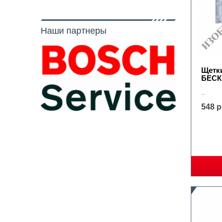
Наши партнеры
Щетк
БЕС
..
548 р