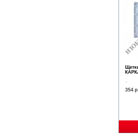
Щетк
КАР
..
354 р