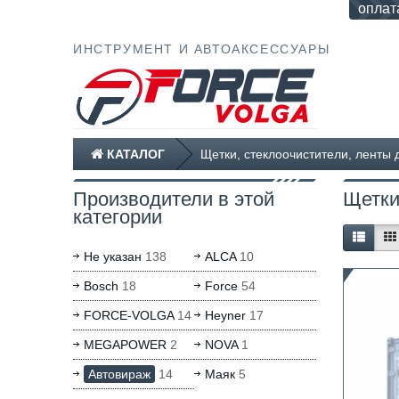
оплат
ИНСТРУМЕНТ И АВТОАКСЕССУАРЫ
КАТАЛОГ
Щетки, стеклоочистители, ленты 
Производители в этой
Щетки
категории
Не указан
138
ALCA
10
Bosch
18
Force
54
FORCE-VOLGA
14
Heyner
17
MEGAPOWER
2
NOVA
1
Автовираж
14
Маяк
5