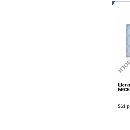
Щетк
БЕС
..
561 р