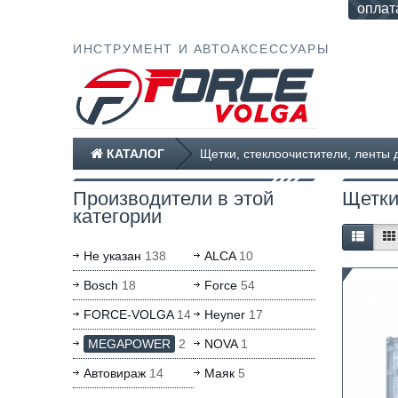
оплат
ИНСТРУМЕНТ И АВТОАКСЕССУАРЫ
КАТАЛОГ
Щетки, стеклоочистители, ленты 
Производители в этой
Щетки
категории
Не указан
138
ALCA
10
Bosch
18
Force
54
FORCE-VOLGA
14
Heyner
17
MEGAPOWER
2
NOVA
1
Автовираж
14
Маяк
5