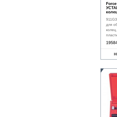
Forc
УСТА
колец
911G3
для о
колец
пласти
19584
Н