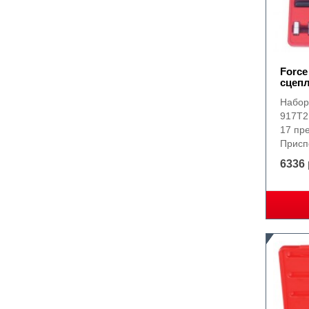
Forc
сцепл
Набор
917T2
17 пре
Присп
6336 