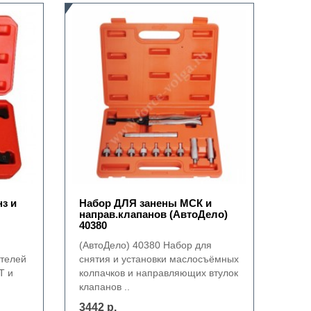
з и
Набор ДЛЯ занены МСК и
направ.клапанов (АвтоДело)
40380
(АвтоДело) 40380 Набор для
ателей
снятия и установки маслосъёмных
T и
колпачков и направляющих втулок
клапанов ..
3442 р.