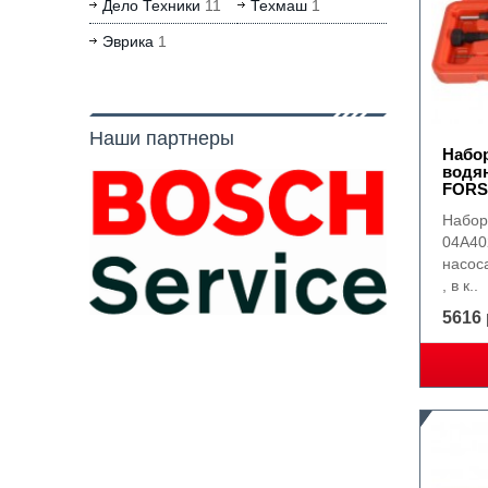
Дело Техники
11
Техмаш
1
Эврика
1
Наши партнеры
Набо
водян
FORS
Набор
04A40
насоса
, в к..
5616 