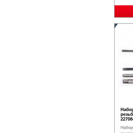
Набор
резьб
22708
Набор