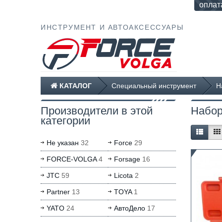
оплат
ИНСТРУМЕНТ И АВТОАКСЕССУАРЫ
КАТАЛОГ
Специальный инструмент
Н
Производители в этой
Набор
категории
Не указан
32
Force
29
FORCE-VOLGA
4
Forsage
16
JTC
59
Licota
2
Partner
13
TOYA
1
YATO
24
АвтоДело
17