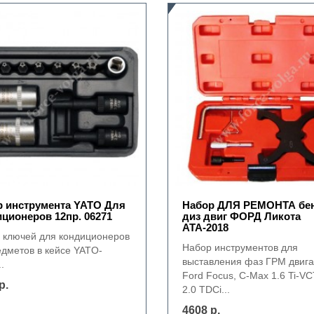
 инструмента YATO Для
Набор ДЛЯ РЕМОНТА бен
ционеров 12пр. 06271
диз двиг ФОРД Ликота
АТА-2018
 ключей для кондиционеров
Набор инструментов для
едметов в кейсе YATO-
выставления фаз ГРМ двиг
.
Ford Focus, C-Max 1.6 Ti-VC
р.
2.0 TDCi...
4608 р.