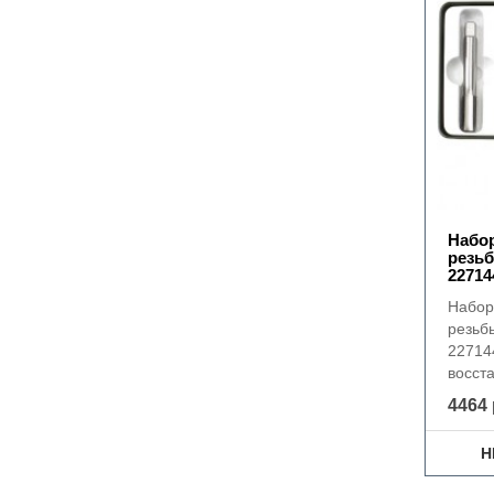
Набор
резьб
22714
Набор
резьб
22714
восст
4464 
Н