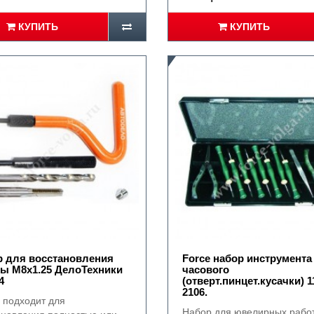
КУПИТЬ
КУПИТЬ
 для восстановления
Force набор инструмента
ы М8х1.25 ДелоТехники
часового
4
(отверт.пинцет.кусачки) 
2106.
 подходит для
Набор для ювелирных рабо