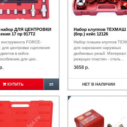
e набор ДЛЯ ЦЕНТРОВКИ
Набор клуппов ТЕХМАШ 1
ения 17 пр 917T2
(6пр.) кейс 12126
 инструмента FORCE-
Набор плашек клуппов ТЕ
: для центровки сцепления
для нарезания наружных
дметов в кейсе.
дюймовых резьб. Материал
особление для цен..
режущих пластин - сталь ..
р.
3658 р.
КУПИТЬ
НЕТ В НАЛИЧИИ