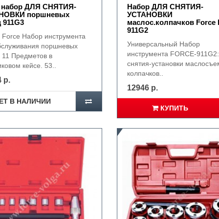
e набор ДЛЯ СНЯТИЯ-
Набор ДЛЯ СНЯТИЯ-
НОВКИ поршневых
УСТАНОВКИ
 911G3
маслос.колпачков Force 
911G2
 Force Набор инструмента
Универсальный Набор
бслуживания поршневых
инструмента FORCE-911G2:
. 11 Предметов в
снятия-установки маслосъ
ковом кейсе. 53..
колпачков..
 р.
12946 р.
ЕТ В НАЛИЧИИ
КУПИТЬ