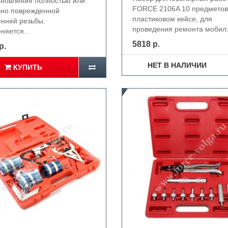
ановления полностью или
FORCE 2106A 10 предметов
чно поврежденной
пластиковом кейсе, для
енней резьбы.
проведения ремонта мобил.
няется..
5818 р.
р.
НЕТ В НАЛИЧИИ
КУПИТЬ