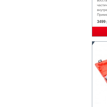
восст
части
внутр
Приме
3499 