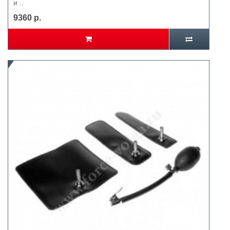
и ..
9360 р.