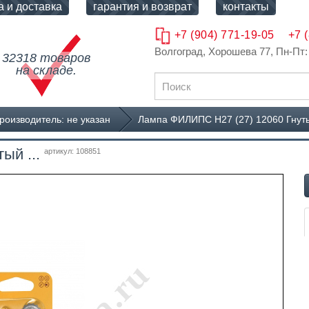
а и доставка
гарантия и возврат
контакты
+7 (904) 771-19-05
+7 
Волгоград, Хорошева 77
, Пн-Пт:
32318 товаров
на складе.
роизводитель: не указан
Лампа ФИЛИПС Н27 (27) 12060 Гнутый
ый ...
артикул: 108851