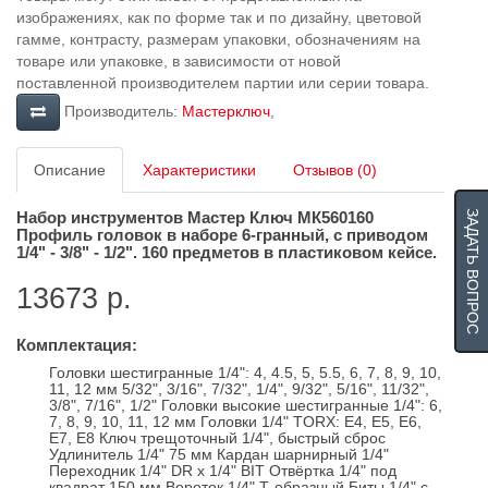
изображениях, как по форме так и по дизайну, цветовой
гамме, контрасту, размерам упаковки, обозначениям на
товаре или упаковке, в зависимости от новой
поставленной производителем партии или серии товара.
Производитель:
Мастерключ
,
Описание
Характеристики
Отзывов (0)
ЗАДАТЬ ВОПРОС
Набор инструментов
Мастер Ключ МК560160
Профиль головок в наборе 6-гранный, с приводом
1/4" - 3/8" - 1/2". 160 предметов в пластиковом кейсе.
13673 р.
Комплектация:
Головки шестигранные 1/4": 4, 4.5, 5, 5.5, 6, 7, 8, 9, 10,
11, 12 мм 5/32", 3/16", 7/32", 1/4", 9/32", 5/16", 11/32",
3/8", 7/16", 1/2" Головки высокие шестигранные 1/4": 6,
7, 8, 9, 10, 11, 12 мм Головки 1/4" TORX: E4, E5, E6,
E7, E8 Ключ трещоточный 1/4", быстрый сброс
Удлинитель 1/4" 75 мм Кардан шарнирный 1/4"
Переходник 1/4" DR x 1/4" BIT Отвёртка 1/4" под
квадрат 150 мм Вороток 1/4" Т-образный Биты 1/4" с