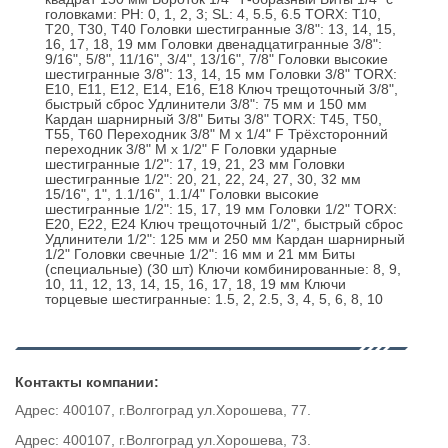
головками: PH: 0, 1, 2, 3; SL: 4, 5.5, 6.5 TORX: T10,
T20, T30, T40 Головки шестигранные 3/8": 13, 14, 15,
16, 17, 18, 19 мм Головки двенадцатигранные 3/8":
9/16", 5/8", 11/16", 3/4", 13/16", 7/8" Головки высокие
шестигранные 3/8": 13, 14, 15 мм Головки 3/8" TORX:
E10, E11, E12, E14, E16, E18 Ключ трещоточный 3/8",
быстрый сброс Удлинители 3/8": 75 мм и 150 мм
Кардан шарнирный 3/8" Биты 3/8" TORX: T45, T50,
T55, T60 Переходник 3/8" M x 1/4" F Трёхсторонний
переходник 3/8" M x 1/2" F Головки ударные
шестигранные 1/2": 17, 19, 21, 23 мм Головки
шестигранные 1/2": 20, 21, 22, 24, 27, 30, 32 мм
15/16", 1", 1.1/16", 1.1/4" Головки высокие
шестигранные 1/2": 15, 17, 19 мм Головки 1/2" TORX:
E20, E22, E24 Ключ трещоточный 1/2", быстрый сброс
Удлинители 1/2": 125 мм и 250 мм Кардан шарнирный
1/2" Головки свечные 1/2": 16 мм и 21 мм Биты
(специальные) (30 шт) Ключи комбинированные: 8, 9,
10, 11, 12, 13, 14, 15, 16, 17, 18, 19 мм Ключи
торцевые шестигранные: 1.5, 2, 2.5, 3, 4, 5, 6, 8, 10
Контакты компании:
Адрес: 400107, г.Волгоград ул.Хорошева, 77.
Адрес: 400107, г.Волгоград ул.Хорошева, 73.