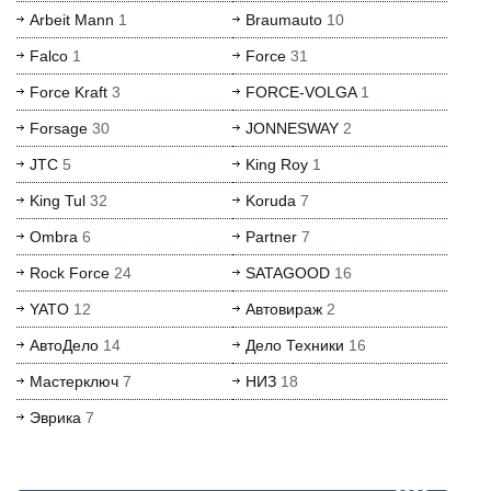
Arbeit Mann
1
Braumauto
10
Falco
1
Force
31
Force Kraft
3
FORCE-VOLGA
1
Forsage
30
JONNESWAY
2
JTC
5
King Roy
1
King Tul
32
Koruda
7
Ombra
6
Partner
7
Rock Force
24
SATAGOOD
16
YATO
12
Автовираж
2
АвтоДело
14
Дело Техники
16
Мастерключ
7
НИЗ
18
Эврика
7