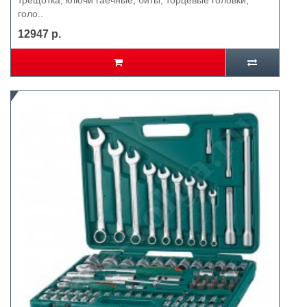
трещотка, ключи гаечные, биты, торцевые головки,
голо..
12947 р.