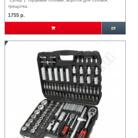
"Супер"): торцевые головки, вороток для головок,
трещотка..
1755 р.