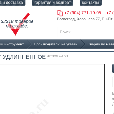
а и доставка
гарантия и возврат
контакты
+7 (904) 771-19-05
+7 
Волгоград, Хорошева 77
, Пн-Пт:
32318 товаров
на складе.
й инструмент
Производитель: не указан
Сверло по мет
тех" УДЛИННЕННОЕ
артикул: 115794