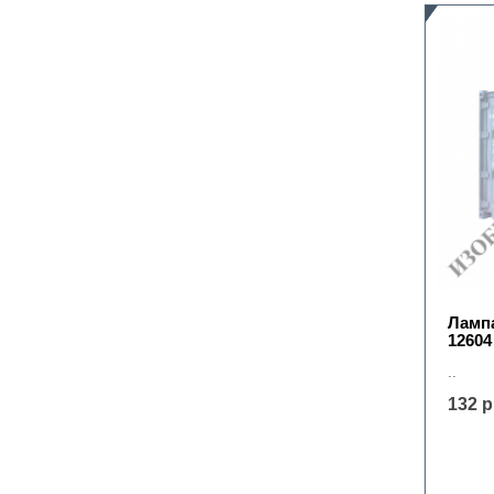
Лампа
12604
..
132 р