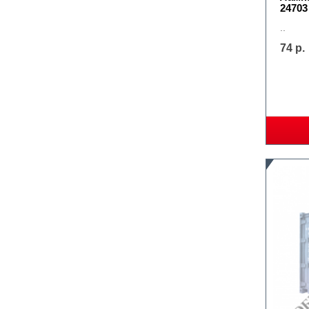
24703
..
74 р.