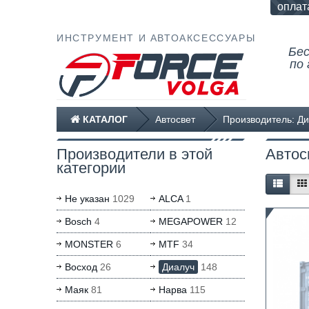
оплат
ИНСТРУМЕНТ И АВТОАКСЕССУАРЫ
Бе
по 
КАТАЛОГ
Автосвет
Производитель: Д
Производители в этой
Автос
категории
Не указан
1029
ALCA
1
Bosch
4
MEGAPOWER
12
MONSTER
6
MTF
34
Восход
26
Диалуч
148
Маяк
81
Нарва
115