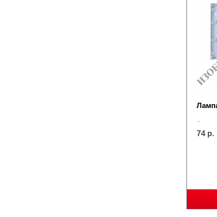
Ламп
..
74 р.