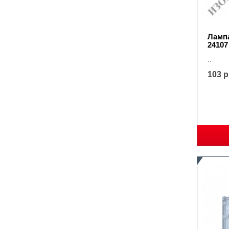
Ламп
24107
..
103 р