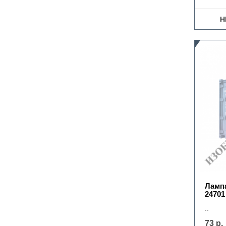
Н
Лампа
24701
..
73 р.