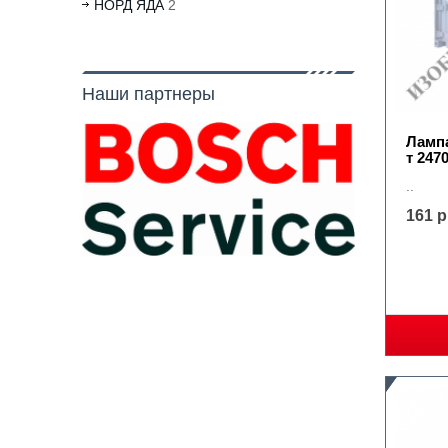
НОРД ЯДА
2
Наши партнеры
Лампа
т 247
..
161 р