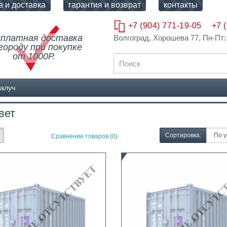
а и доставка
гарантия и возврат
контакты
+7 (904) 771-19-05
+7 
сплатная доставка
Волгоград, Хорошева 77
, Пн-Пт:
городу при покупке
от 1000Р.
иалуч
вет
Сортировка:
Сравнение товаров (0)