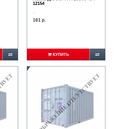
12154
..
161 р.
КУПИТЬ