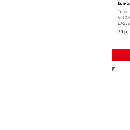
Блист
Торго
V: 12 
BA15s
79 р.