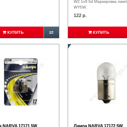
W2.1x9.5d Маркировка ламп
WY5W..
122 р.
КУПИТЬ
КУПИТЬ
а NARVA 17171 5W
Лампа NARVA 17172 5W