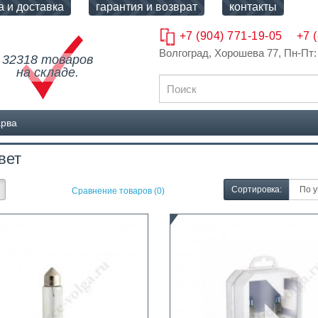
а и доставка
гарантия и возврат
контакты
+7 (904) 771-19-05
+7 
Волгоград, Хорошева 77
, Пн-Пт:
32318 товаров
на складе.
арва
вет
Сортировка:
Сравнение товаров (0)