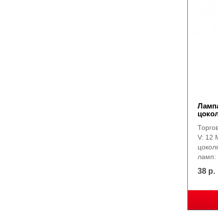
Лампа
цоко
Торго
V: 12 
цокол
ламп:
38 р.