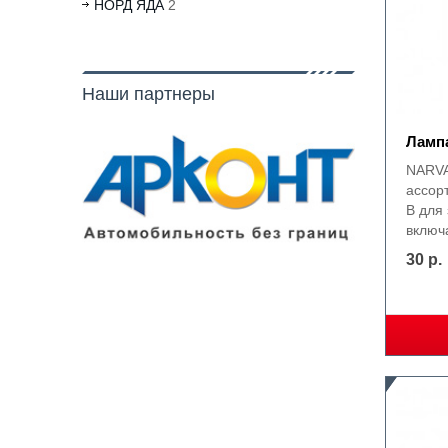
НОРД ЯДА
2
Наши партнеры
Лампа
NARVA
ассор
В для
включа
30 р.