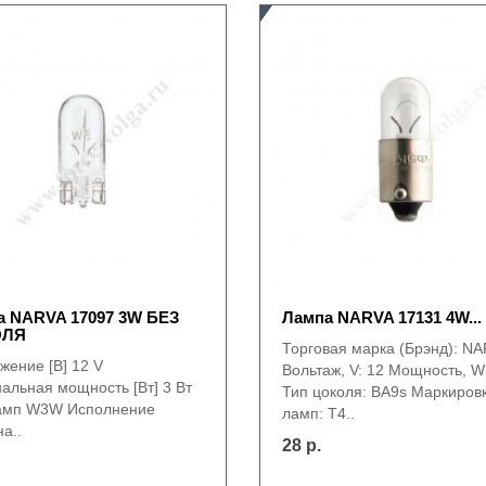
а NARVA 17097 3W БЕЗ
Лампа NARVA 17131 4W...
ОЛЯ
Торговая марка (Брэнд): N
жение [В] 12 V
Вольтаж, V: 12 Мощность, W
альная мощность [Вт] 3 Вт
Тип цоколя: BA9s Маркиров
амп W3W Исполнение
ламп: T4..
а..
28 р.