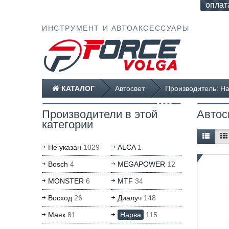
оплат
ИНСТРУМЕНТ И АВТОАКСЕССУАРЫ
КАТАЛОГ
Автосвет
Производитель: Н
Производители в этой
Автос
категории
Не указан
1029
ALCA
1
Bosch
4
MEGAPOWER
12
MONSTER
6
MTF
34
Восход
26
Диалуч
148
Маяк
81
Нарва
115