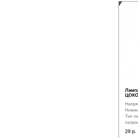
Ламп
ЦОК
Напря
Номин
Тип л
патрон
29 р.