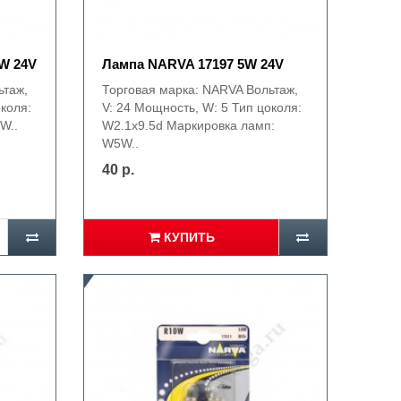
W 24V
Лампа NARVA 17197 5W 24V
ьтаж,
Торговая марка: NARVA Вольтаж,
околя:
V: 24 Мощность, W: 5 Тип цоколя:
W..
W2.1x9.5d Маркировка ламп:
W5W..
40 р.
КУПИТЬ