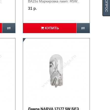
:
BA15s Маркировка ламп: R5W..
31 р.
КУПИТЬ
Лампа NARVA 17177 5W БЕЗ