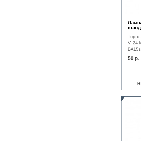
Лампа
станд
Торго
V: 24 
BA15s
50 р.
Н