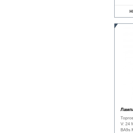
Н
Лампа
Торго
V: 24 
BA9s 