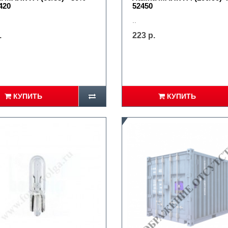
420
52450
..
.
223 р.
КУПИТЬ
КУПИТЬ