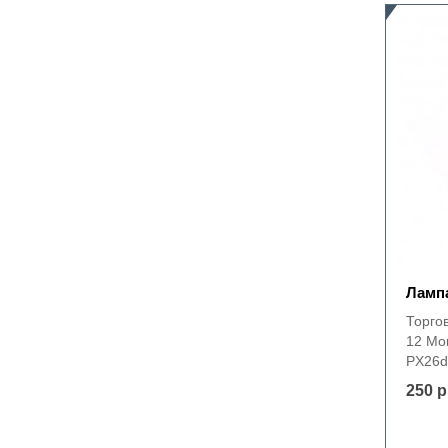
Лампа
Торго
12 Мо
PX26d
250 р