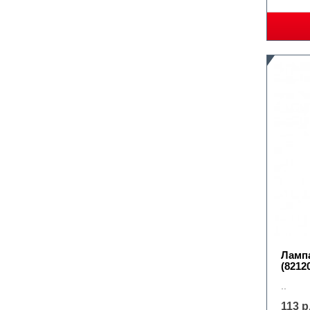
Лампа
(8212
..
113 р