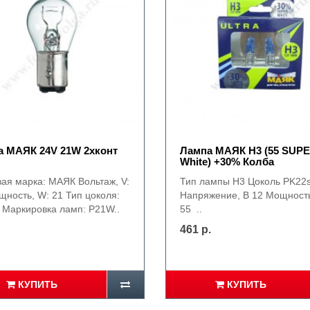
 МАЯК 24V 21W 2хконт
Лампа МАЯК Н3 (55 SUP
White) +30% Колба
вая марка: МАЯК Вольтаж, V:
Тип лампы H3 Цоколь PK22
щность, W: 21 Тип цоколя:
Напряжение, В 12 Мощность
 Маркировка ламп: P21W..
55 ..
461 р.
КУПИТЬ
КУПИТЬ