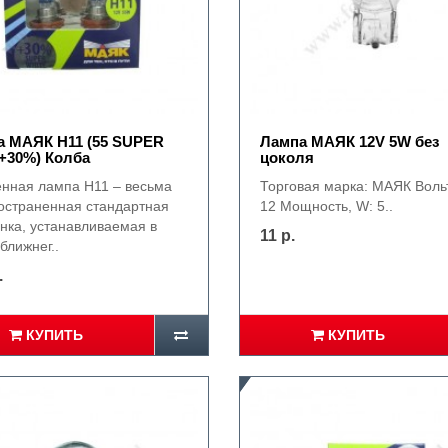
а МАЯК Н11 (55 SUPER
Лампа МАЯК 12V 5W без
+30%) Колба
цоколя
енная лампа H11 – весьма
Торговая марка: МАЯК Вольт
остраненная стандартная
12 Мощность, W: 5..
енка, устанавливаемая в
11 р.
ближнег..
.
КУПИТЬ
КУПИТЬ