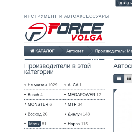
оплат
ИНСТРУМЕНТ И АВТОАКСЕССУАРЫ
КАТАЛОГ
Автосвет
Производитель: М
Производители в этой
Автос
категории
Не указан
1029
ALCA
1
Bosch
4
MEGAPOWER
12
MONSTER
6
MTF
34
Восход
26
Диалуч
148
Маяк
81
Нарва
115