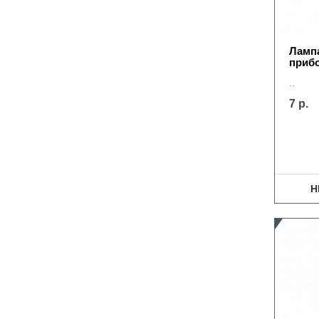
Ламп
приб
..
7 р.
Н