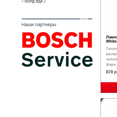
НОРД ЯДА
2
Наши партнеры
Ламп
White
Галог
распр
галог
фары 
878 р