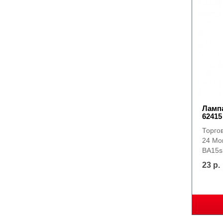
Лампа
62415
Торго
24 Мо
BA15s
23 р.