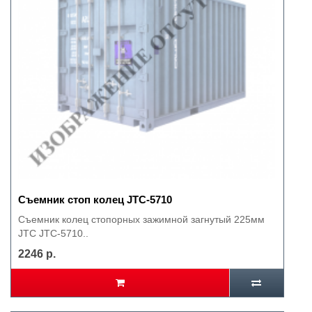
Съемник стоп колец JTC-5710
Съемник колец стопорных зажимной загнутый 225мм
JTC JTC-5710..
2246 р.