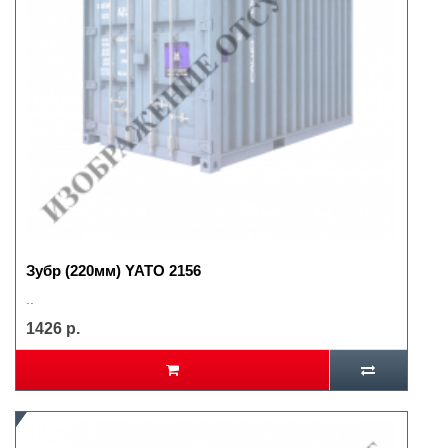
Зубр (220мм) YATO 2156
..
1426 р.