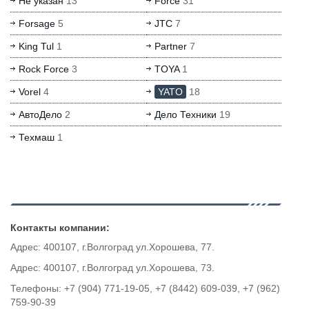
Не указан
13
Force
31
Forsage
5
JTC
7
King Tul
1
Partner
7
Rock Force
3
TOYA
1
Vorel
4
YATO
18
АвтоДело
2
Дело Техники
19
Техмаш
1
Контакты компании:
Адрес: 400107, г.Волгоград ул.Хорошева, 77.
Адрес: 400107, г.Волгоград ул.Хорошева, 73.
Телефоны: +7 (904) 771-19-05, +7 (8442) 609-039, +7 (962)
759-90-39