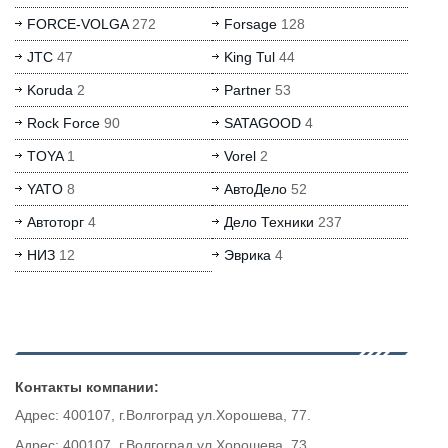
FORCE-VOLGA
272
Forsage
128
JTC
47
King Tul
44
Koruda
2
Partner
53
Rock Force
90
SATAGOOD
4
TOYA
1
Vorel
2
YATO
8
АвтоДело
52
Автоторг
4
Дело Техники
237
НИЗ
12
Эврика
4
Контакты компании:
Адрес: 400107, г.Волгоград ул.Хорошева, 77.
Адрес: 400107, г.Волгоград ул.Хорошева, 73.