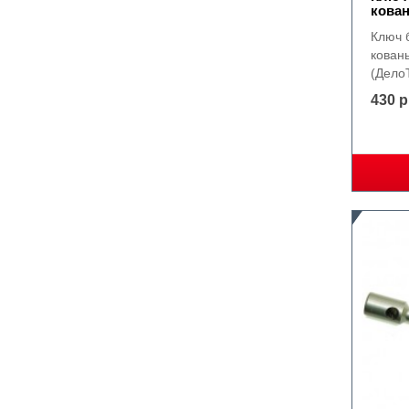
кован
Ключ 
кован
(Дело
430 р