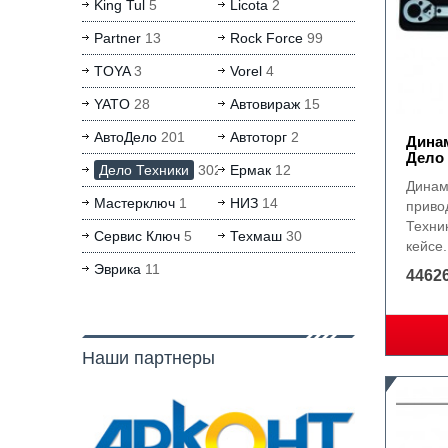
King Tul
5
Licota
2
Partner
13
Rock Force
99
TOYA
3
Vorel
4
YATO
28
Автовираж
15
АвтоДело
201
Автоторг
2
Динам
Дело 
Дело Техники
302
Ермак
12
Динам
Мастерключ
1
НИЗ
14
приво
Техни
Сервис Ключ
5
Техмаш
30
кейсе.
Эврика
11
44626
Наши партнеры