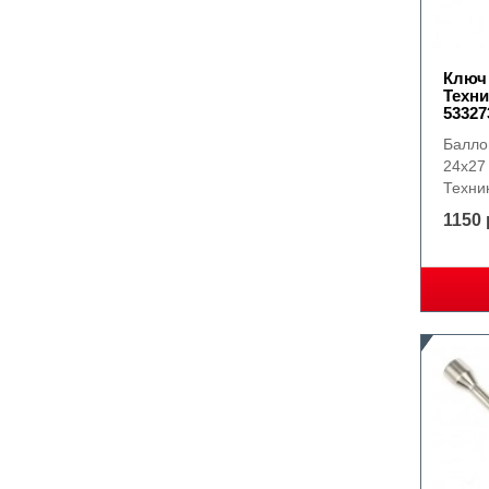
Ключ
Техни
53327
Балло
24х27
Техник
1150 