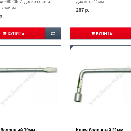
ки 690235 Изделие состоит
Диаметр 11мм...
льной ра..
287 р.
р.
КУПИТЬ
КУПИТЬ
 балонный 19мм
Ключ балонный 21мм