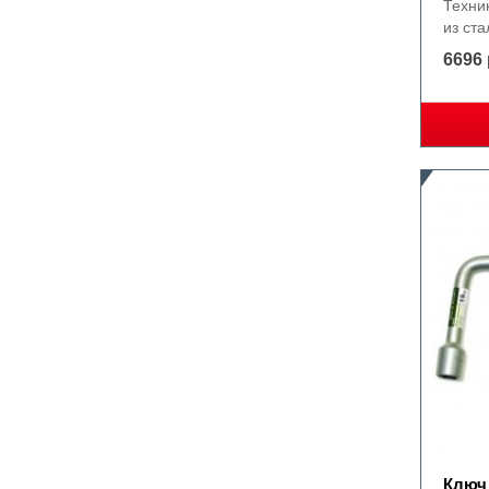
Техни
из ста
6696 
Ключ