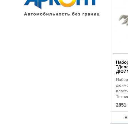
Набор
"Дело
ДЮЙМ
Набор
дюймо
пласт
Техник
2851 
Н