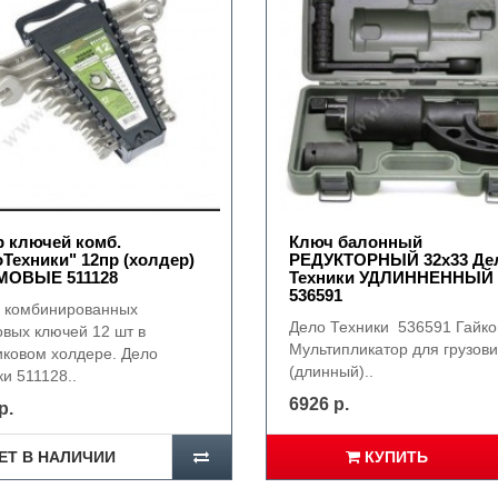
 ключей комб.
Ключ балонный
Техники" 12пр (холдер)
РЕДУКТОРНЫЙ 32х33 Де
ОВЫЕ 511128
Техники УДЛИННЕННЫЙ
536591
 комбинированных
Дело Техники 536591 Гайко
вых ключей 12 шт в
Мультипликатор для грузови
иковом холдере. Дело
(длинный)..
и 511128..
6926 р.
р.
ЕТ В НАЛИЧИИ
КУПИТЬ