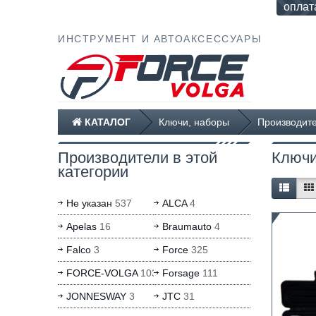
оплат
ИНСТРУМЕНТ И АВТОАКСЕССУАРЫ
КАТАЛОГ
Ключи, наборы
Производите
Производители в этой
Ключи
категории
Не указан
537
ALCA
4
Apelas
16
Braumauto
4
Falco
3
Force
325
FORCE-VOLGA
103
Forsage
111
JONNESWAY
3
JTC
31