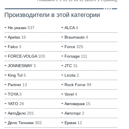
Производители в этой категории
Не указан
537
ALCA
4
Apelas
16
Braumauto
4
Falco
3
Force
325
FORCE-VOLGA
103
Forsage
111
JONNESWAY
3
JTC
31
King Tul
5
Licota
2
Partner
13
Rock Force
99
TOYA
3
Vorel
4
YATO
28
Автовираж
15
АвтоДело
201
Автоторг
2
Дело Техники
302
Ермак
12