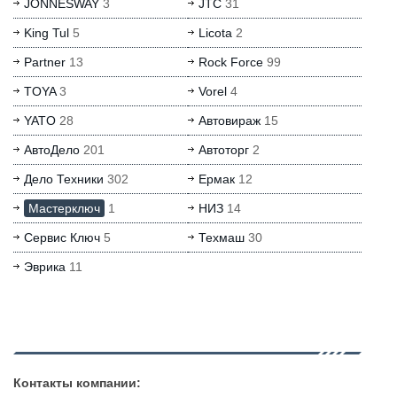
JONNESWAY
3
JTC
31
King Tul
5
Licota
2
Partner
13
Rock Force
99
TOYA
3
Vorel
4
YATO
28
Автовираж
15
АвтоДело
201
Автоторг
2
Дело Техники
302
Ермак
12
Мастерключ
1
НИЗ
14
Сервис Ключ
5
Техмаш
30
Эврика
11
Контакты компании: