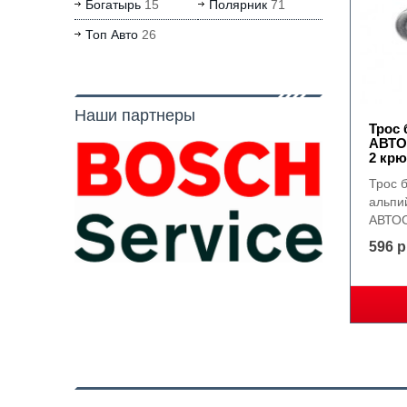
Богатырь
15
Полярник
71
Топ Авто
26
Наши партнеры
Трос 
АВТО
2 кр
Трос 
альпи
АВТОС
596 р