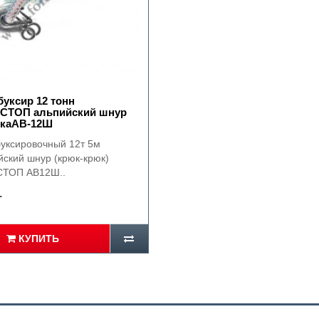
буксир 12 тонн
СТОП альпийский шнур
юкаАВ-12Ш
буксировочный 12т 5м
йский шнур (крюк-крюк)
ТОП AB12Ш..
.
КУПИТЬ