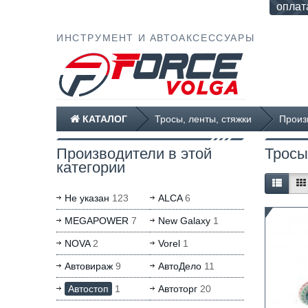
оплат
ИНСТРУМЕНТ И АВТОАКСЕССУАРЫ
КАТАЛОГ
Тросы, ленты, стяжки
Произ
Производители в этой
Тросы
категории
Не указан
123
ALCA
6
MEGAPOWER
7
New Galaxy
1
NOVA
2
Vorel
1
Автовираж
9
АвтоДело
11
Автостоп
1
Автоторг
20