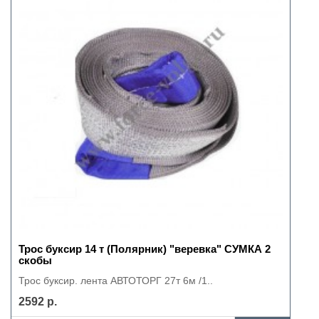
Трос буксир 14 т (Полярник) "веревка" СУМКА 2
скобы
Трос буксир. лента АВТОТОРГ 27т 6м /1..
2592 р.