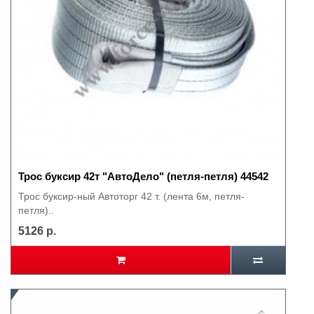
Трос буксир 42т "АвтоДело" (петля-петля) 44542
Трос буксир-ный Автоторг 42 т. (лента 6м, петля-
петля)..
5126 р.