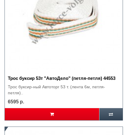
Трос буксир 53т "АвтоДело" (петля-петля) 44553
Трос буксир-ный Автоторг 53 т. (лента 6м, петля-
петля)..
6595 р.