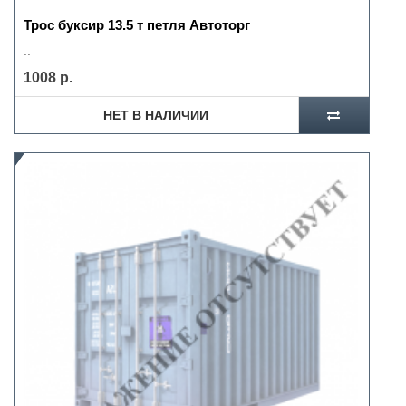
Трос буксир 13.5 т петля Автоторг
..
1008 р.
НЕТ В НАЛИЧИИ