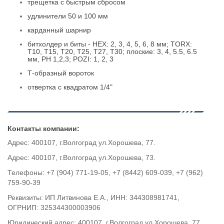
трещетка с быстрым сбросом
удлинители 50 и 100 мм
карданный шарнир
битхолдер и биты - HEX: 2, 3, 4, 5, 6, 8 мм; TORX:
T10, T15, T20, T25, Т27, T30; плоские: 3, 4, 5.5, 6.5
мм, PH 1,2,3; POZI: 1, 2, 3
Т-образный вороток
отвертка с квадратом 1/4"
Контакты компании:
Адрес: 400107, г.Волгоград ул.Хорошева, 77.
Адрес: 400107, г.Волгоград ул.Хорошева, 73.
Телефоны: +7 (904) 771-19-05, +7 (8442) 609-039, +7 (962)
759-90-39
Реквизиты: ИП Литвинова Е.А., ИНН: 344308981741,
ОГРНИП: 325344300003906
Юридический адрес: 400107, г.Волгоград ул.Хорошева, 77