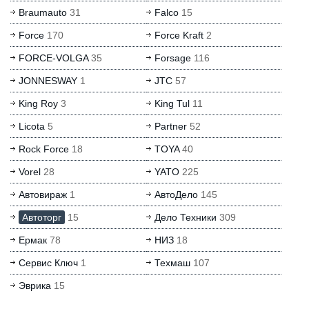
Braumauto
31
Falco
15
Force
170
Force Kraft
2
FORCE-VOLGA
35
Forsage
116
JONNESWAY
1
JTC
57
King Roy
3
King Tul
11
Licota
5
Partner
52
Rock Force
18
TOYA
40
Vorel
28
YATO
225
Автовираж
1
АвтоДело
145
Автоторг
15
Дело Техники
309
Ермак
78
НИЗ
18
Сервис Ключ
1
Техмаш
107
Эврика
15