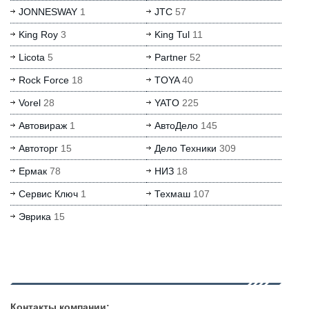
JONNESWAY
1
JTC
57
King Roy
3
King Tul
11
Licota
5
Partner
52
Rock Force
18
TOYA
40
Vorel
28
YATO
225
Автовираж
1
АвтоДело
145
Автоторг
15
Дело Техники
309
Ермак
78
НИЗ
18
Сервис Ключ
1
Техмаш
107
Эврика
15
Контакты компании: