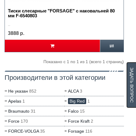
Тиски слесарные "FORSAGE" с наковальней 80
мм F-6540803
..
3888 р.
Показано с 1 по 1 из 1 (всего 1 страниц)
ЗАДАТЬ ВОПРОС
Производители в этой категории
Не указан
852
ALCA
3
Apelas
1
Big Red
1
Braumauto
31
Falco
15
Force
170
Force Kraft
2
FORCE-VOLGA
35
Forsage
116