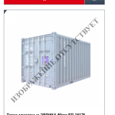
Тиски слесарные ЭВРИКА 80мм.ER-19175