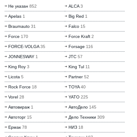
Не указан
852
ALCA
3
Apelas
1
Big Red
1
Braumauto
31
Falco
15
Force
170
Force Kraft
2
FORCE-VOLGA
35
Forsage
116
JONNESWAY
1
JTC
57
King Roy
3
King Tul
11
Licota
5
Partner
52
Rock Force
18
TOYA
40
Vorel
28
YATO
225
Автовираж
1
АвтоДело
145
Автоторг
15
Дело Техники
309
Ермак
78
НИЗ
18