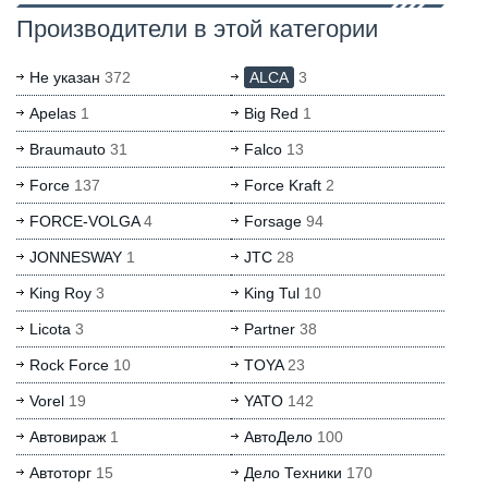
Производители в этой категории
Не указан
372
ALCA
3
Apelas
1
Big Red
1
Braumauto
31
Falco
13
Force
137
Force Kraft
2
FORCE-VOLGA
4
Forsage
94
JONNESWAY
1
JTC
28
King Roy
3
King Tul
10
Licota
3
Partner
38
Rock Force
10
TOYA
23
Vorel
19
YATO
142
Автовираж
1
АвтоДело
100
Автоторг
15
Дело Техники
170