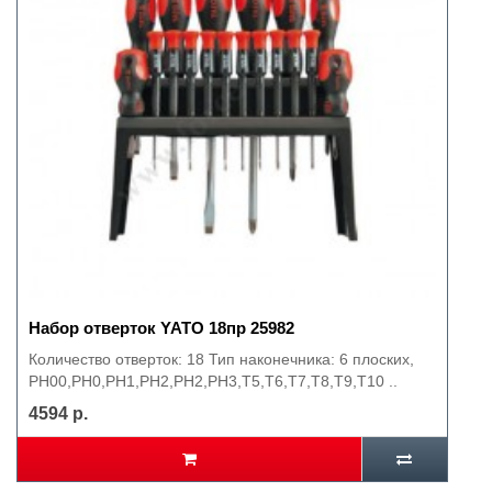
Набор отверток YATO 18пр 25982
Количество отверток: 18 Тип наконечника: 6 плоских,
PH00,PH0,PH1,PH2,PH2,PH3,Т5,Т6,Т7,Т8,Т9,Т10 ..
4594 р.