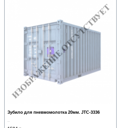
Зубило для пневмомолотка 20мм. JTC-3336
..