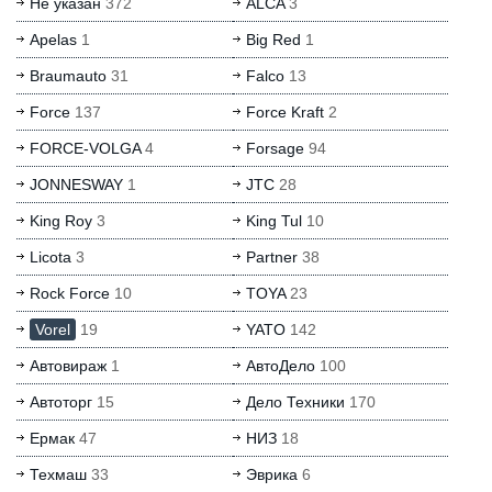
Не указан
372
ALCA
3
Apelas
1
Big Red
1
Braumauto
31
Falco
13
Force
137
Force Kraft
2
FORCE-VOLGA
4
Forsage
94
JONNESWAY
1
JTC
28
King Roy
3
King Tul
10
Licota
3
Partner
38
Rock Force
10
TOYA
23
Vorel
19
YATO
142
Автовираж
1
АвтоДело
100
Автоторг
15
Дело Техники
170
Ермак
47
НИЗ
18
Техмаш
33
Эврика
6