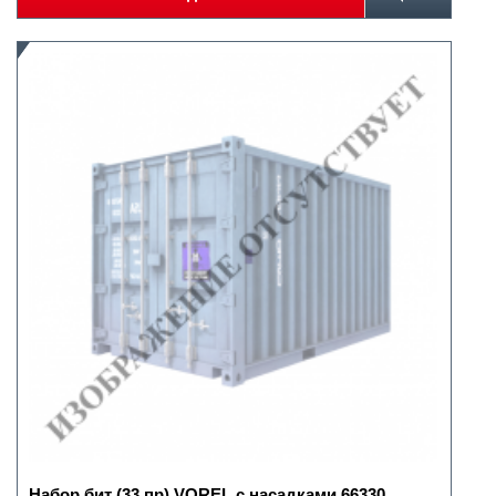
Набор бит (33 пр) VOREL с насадками 66330