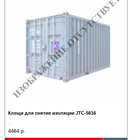
Клещи для снятия изоляции JTC-5616
..
4464 р.