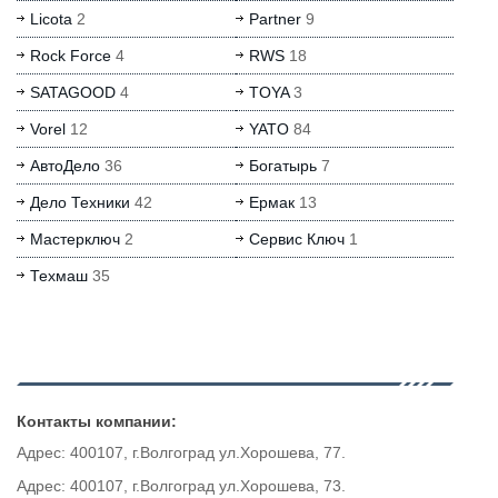
Licota
2
Partner
9
Rock Force
4
RWS
18
SATAGOOD
4
TOYA
3
Vorel
12
YATO
84
АвтоДело
36
Богатырь
7
Дело Техники
42
Ермак
13
Мастерключ
2
Сервис Ключ
1
Техмаш
35
Контакты компании:
Адрес: 400107, г.Волгоград ул.Хорошева, 77.
Адрес: 400107, г.Волгоград ул.Хорошева, 73.