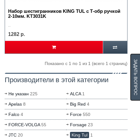
Набор шестигранников KING TUL с Т-обр ручкой
2-10мм. KT3031K
..
1282 р.
ЗАДАТЬ ВОПРОС
Показано с 1 по 1 из 1 (всего 1 страниц)
Производители в этой категории
Не указан
225
ALCA
1
Apelas
8
Big Red
4
Falco
4
Force
550
FORCE-VOLGA
55
Forsage
23
JTC
20
King Tul
1