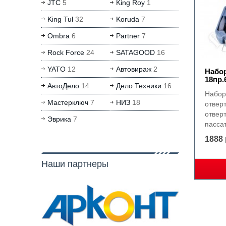
JTC
5
King Roy
1
King Tul
32
Koruda
7
Ombra
6
Partner
7
Rock Force
24
SATAGOOD
16
YATO
12
Автовираж
2
Набо
18пр.
АвтоДело
14
Дело Техники
16
Набор
Мастерключ
7
НИЗ
18
отверт
отвер
Эврика
7
пассат
1888 
Наши партнеры