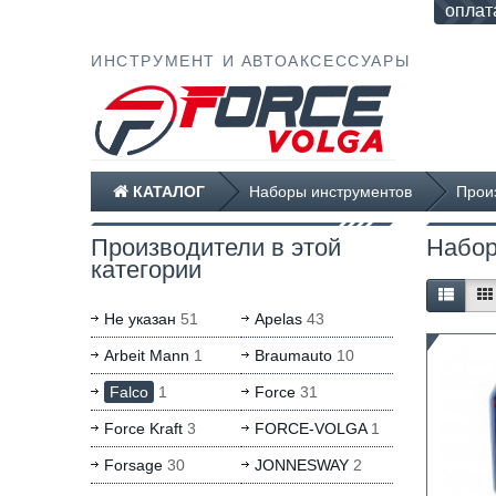
оплат
ИНСТРУМЕНТ И АВТОАКСЕССУАРЫ
КАТАЛОГ
Наборы инструментов
Произ
Производители в этой
Набор
категории
Не указан
51
Apelas
43
Arbeit Mann
1
Braumauto
10
Falco
1
Force
31
Force Kraft
3
FORCE-VOLGA
1
Forsage
30
JONNESWAY
2