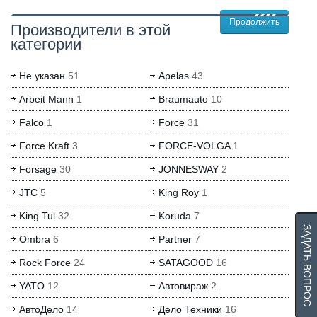
Продолжить
Производители в этой
категории
Не указан
51
Apelas
43
Arbeit Mann
1
Braumauto
10
Falco
1
Force
31
Force Kraft
3
FORCE-VOLGA
1
Forsage
30
JONNESWAY
2
JTC
5
King Roy
1
King Tul
32
Koruda
7
ЗАДАТЬ ВОПРОС
Ombra
6
Partner
7
Rock Force
24
SATAGOOD
16
YATO
12
Автовираж
2
АвтоДело
14
Дело Техники
16