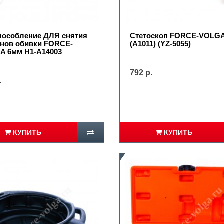
пособление ДЛЯ снятия
Стетоскоп FORCE-VOLG
онов обивки FORCE-
(A1011) (YZ-5055)
A 6мм H1-A14003
..
792 р.
.
КУПИТЬ
КУПИТЬ