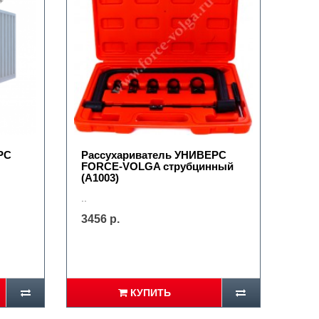
РС
Рассухариватель УНИВЕРС
FORCE-VOLGA струбцинный
(А1003)
..
3456 р.
КУПИТЬ