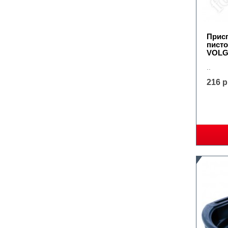
Прис
пист
VOLG
..
216 р