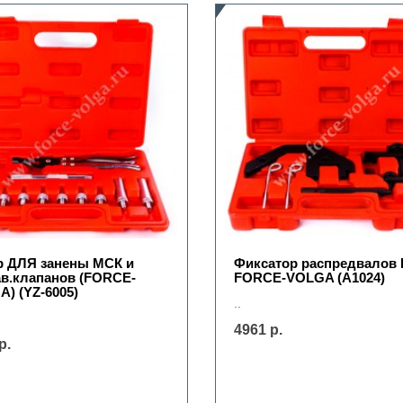
р ДЛЯ занены МСК и
Фиксатор распредвалов
в.клапанов (FORCE-
FORCE-VOLGA (А1024)
) (YZ-6005)
..
4961 р.
р.