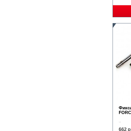
Фикс
FORC
..
662 р