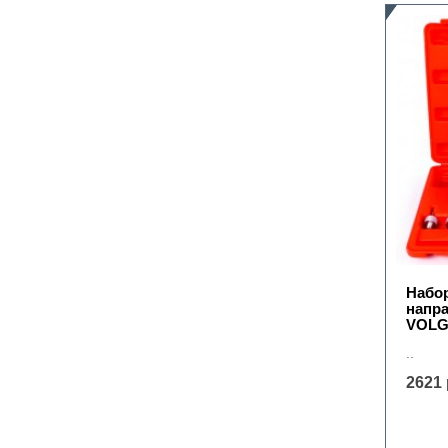
Набо
напра
VOLGA
..
2621 