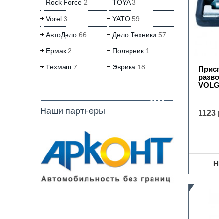
Rock Force
2
TOYA
3
Vorel
3
YATO
59
АвтоДело
66
Дело Техники
57
Ермак
2
Полярник
1
Техмаш
7
Эврика
18
Прис
разво
VOLG
..
Наши партнеры
1123 
Н