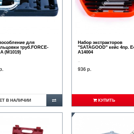
пособление для
Набор экстракторов
льцовки труб.FORCE-
"SATAGOOD" кейс 4пр. E
A (M1019)
A14004
..
р.
936 р.
ЕТ В НАЛИЧИИ
КУПИТЬ