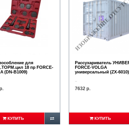
пособление для
Рассухариватель УНИВЕ
.ТОРМ.цил 18 пр FORCE-
FORCE-VOLGA
A (DN-B1009)
универсальный (ZX-6010)
..
р.
7632 р.
КУПИТЬ
КУПИТЬ