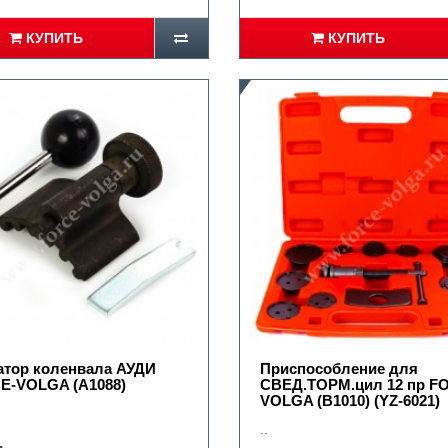
КУПИТЬ
КУПИТЬ
атор коленвала АУДИ
Приспособление для
E-VOLGA (А1088)
СВЕД.ТОРМ.цил 12 пр F
VOLGA (B1010) (YZ-6021)
..
.