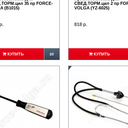
.ТОРМ.цил 35 пр FORCE-
СВЕД.ТОРМ.цил 2 пр FO
 (B1015)
VOLGA (YZ-6025)
..
р.
818 р.
КУПИТЬ
КУПИТЬ