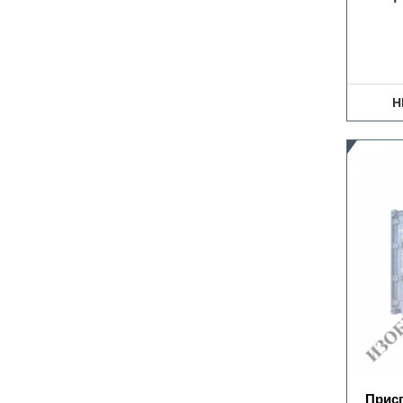
Н
Прис