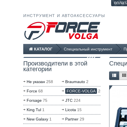
оплат
ИНСТРУМЕНТ И АВТОАКСЕССУАРЫ
КАТАЛОГ
Специальный инструмент
П
Производители в этой
Специ
категории
Не указан
258
Braumauto
2
Force
68
FORCE-VOLGA
28
Forsage
75
JTC
224
King Tul
1
Licota
15
New Galaxy
1
Partner
29