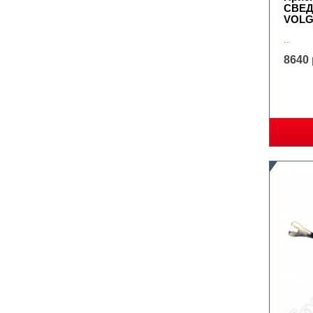
СВЕД
VOLGA
..
8640 